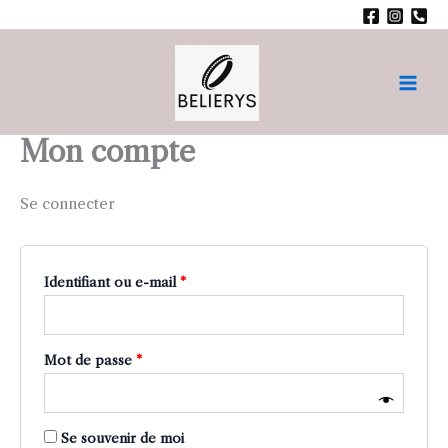
Aller
au
contenu
Main
Men
Mon compte
Se connecter
Obligatoire
Identifiant ou e-mail
*
Obligatoire
Mot de passe
*
Se souvenir de moi